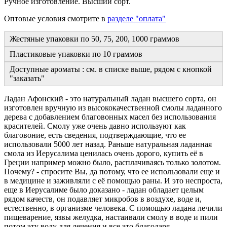
Ручное изготовление. Высший сорт.
Оптовые условия смотрите в
разделе "оплата"
Жестяные упаковки по 50, 75, 200, 1000 граммов
Пластиковые упаковки по 10 граммов
Доступные ароматы : см. в списке выше, рядом с кнопкой
"заказать"
Ладан Афонский - это натуральный ладан высшего сорта, он
изготовлен вручную из высококачественной смолы ладанного
дерева с добавлением благовонных масел без использования
красителей. Смолу уже очень давно используют как
благовоние, есть сведения, подтверждающие, что ее
использовали 5000 лет назад. Раньше натуральная ладанная
смола из Иерусалима ценилась очень дорого, купить её в
Греции например можно было, расплачиваясь только золотом.
Почему? - спросите Вы, да потому, что ее использовали еще и
в медицине и заживляли с её помощью раны. И это неспроста,
еще в Иерусалиме было доказано - ладан обладает целым
рядом качеств, он подавляет микробов в воздухе, воде и,
естественно, в организме человека. С помощью ладана лечили
пищеварение, язвы желудка, настаивали смолу в воде и пили
потом эту воду для лечения и все это благодаря