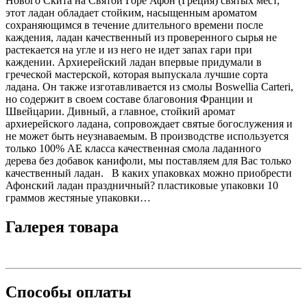
Нового Скита на Святой Горе Афон (Греция) святых мест,
этот ладан обладает стойким, насыщенным ароматом
сохраняющимся в течение длительного времени после
каждения, ладан качественный из проверенного сырья не
растекается на угле и из него не идет запах гари при
каждении. Архиерейский ладан впервые придумали в
греческой мастерской, которая выпускала лучшие сорта
ладана. Он также изготавливается из смолы Boswellia Carteri,
но содержит в своем составе благовония Франции и
Швейцарии. Дивный, а главное, стойкий аромат
архиерейского ладана, сопровождает святые богослужения и
не может быть неузнаваемым. В производстве используется
только 100% АЕ класса качественная смола ладанного
дерева без добавок канифоли, мы поставляем для Вас только
качественный ладан. В каких упаковках можно приобрести
Афонский ладан праздничный? пластиковые упаковки 10
граммов жестяные упаковки…
Галерея товара
Способы оплаты