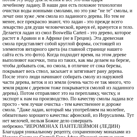
лечебному ладану. В наши дни есть похожие технологии
очистки воды ионными смолами, но это уже "не те" смолы, и
лечат они хуже ,чем смола из ладанного дерева. Но тем не
менее, все прекрасно знают, что ладан - это прежде всего
лекарство для души человеческой, врачуя её, врачуется и тело.
Делается ладан из смол Boswellia Carteri - это дерево, которое
растет в Аравии и в Африке (не в Греции). Эта древесная
смола представляет собой круглой формы, состоящей из
элементов янтарного цвета (на главной странице нашего
сайта есть это фото). Когда подходит время, на этом дереве
выполняют насечки, типа из таких, как мы делаем на березе,
чтобы добывать сок, но смола, в отличие от сока березы,
покрывает весь ствол, засыхает и затягивает рану дерева.
После этого люди начинают собирать смолу из наружней
части дерева, веток и из земли (очень часто ее так много, что
земля рядом с деревом тоже покрывается смолой из ладанного
дерева). Потом отправляют это на переплавку, чистку, и
экспорт к нам на производство. По качеству смолы ладана все
просто - чем лучше очистка - тем качественнее и дороже
смола. "Даже ладан, который мы употребляем на молебне,
обязательно хорошего качества: афонский, из Иерусалима. Тут
нет мелочей, нельзя Божие дело совершать
небрежно."ИЕРОМОНАХ ПАНТЕЛЕЙМОН (ЛЕДИН)
Благодаря уникальному рецепту, сохраненному монахами из