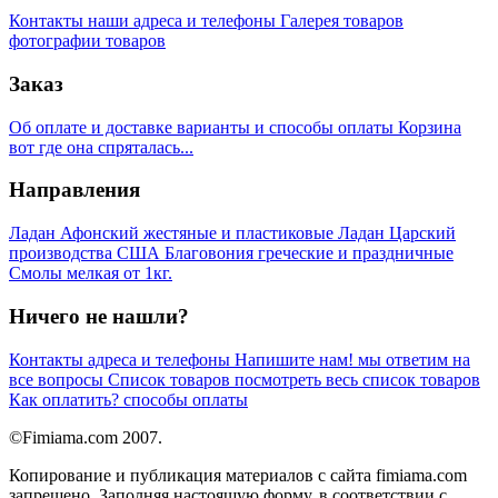
Контакты
наши адреса и телефоны
Галерея товаров
фотографии товаров
Заказ
Об оплате и доставке
варианты и способы оплаты
Корзина
вот где она спряталась...
Направления
Ладан Афонский
жестяные и пластиковые
Ладан Царский
производства США
Благовония
греческие и праздничные
Смолы
мелкая от 1кг.
Ничего не нашли?
Контакты
адреса и телефоны
Напишите нам!
мы ответим на
все вопросы
Список товаров
посмотреть весь список товаров
Как оплатить?
способы оплаты
©Fimiama.com 2007.
Копирование и публикация материалов с сайта fimiama.com
запрещено. Заполняя настоящую форму, в соответствии с